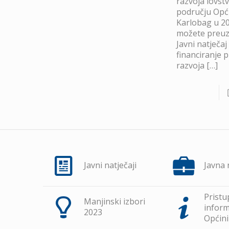
razvoja lovst
području Opć
Karlobag u 20
možete preuze
Javni natječaj
financiranje 
razvoja
[…]
Javni natječaji
Javna
Pristu
Manjinski izbori
inform
2023
Općini