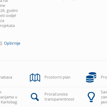
va na
ine
26. godini
ti ovdje!
 za
projekata
Opširnije
 nabava
Prostorni plan
Pr
p
Sav
Proračunska
acijama u
zai
transparentnost
 Karlobag
jav