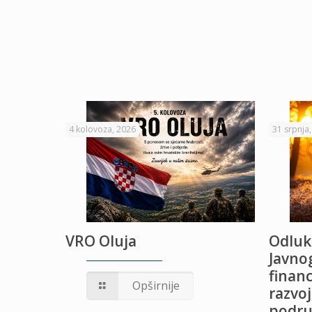
4 kolovoza, 2026
31 srpnja
VRO Oluja
Odluk
Javnog
financ
UŽANJE
Opširnije
razvoj
podru