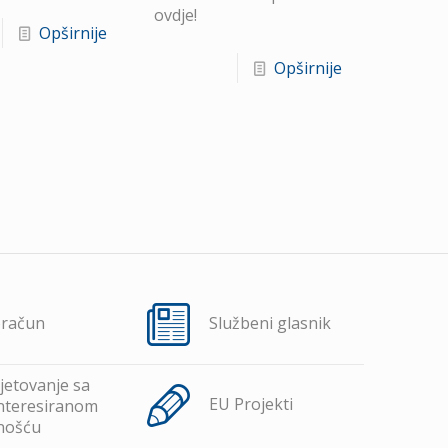
ovdje!
Opširnije
Opširnije
oračun
Službeni glasnik
jetovanje sa
EU Projekti
nteresiranom
nošću