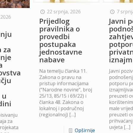
22 srpnja, 2026
7 srpnj
 2026
Prijedlog
Javni p
o
pravilnika o
podno
anju
provedbi
zahtje
postupaka
potpor
a za
jednostavne
privat
anje
nabave
iznajm
a
Na temelju članka 11.
Javni poziv
lovstva
Zakona o pravu na
podnošenje
čju
pristup informacijama
potporu p
(”Narodne novine”, broj
iznajmljiv
 u
25/13, 85/15 i 69/22) i
preuzeti ov
dini
članka 48. Zakona o
korišteni
lokalnoj i područnoj
male vrije
(regionalnoj)
[…]
preuzeti ov
isivanju
prihvaćanj
aja za
uvjeta
[…]
projekata
Opširnije