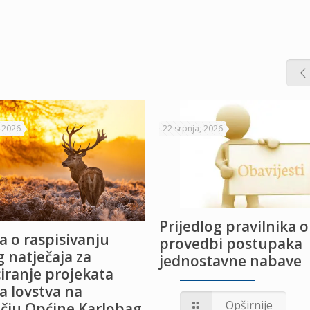
, 2026
22 srpnja, 2026
Prijedlog pravilnika o
a o raspisivanju
provedbi postupaka
 natječaja za
jednostavne nabave
iranje projekata
a lovstva na
Opširnije
čju Općine Karlobag