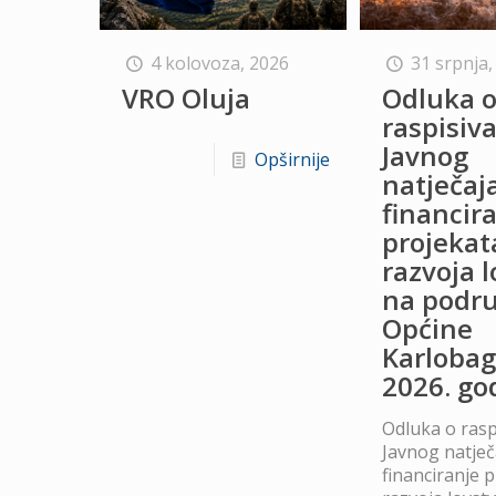
4 kolovoza, 2026
31 srpnja,
VRO Oluja
Odluka 
raspisiv
Javnog
Opširnije
natječaj
financir
projekat
razvoja 
na podru
Općine
Karlobag
2026. go
Odluka o rasp
Javnog natječ
financiranje 