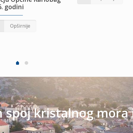
. godini
Opširnije
spoj kristalnog mora 