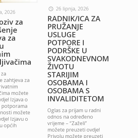
26 lipnja, 2026
a, 2026
RADNIK/ICA ZA
oziv za
PRUŽANJE
šenje
USLUGE
va za
POTPORE I
u
PODRŠKE U
nim
SVAKODNEVNOM
ljivačima
ŽIVOTU
STARIJIM
 za
 zahtjeva za
OSOBAMA I
rivatnim
OSOBAMA S
ačima možete
INVALIDITETOM
dje! Izjava o
m potporama
Oglas za prijam u radni
dnosti možete
odnos na određeno
dje! Izjavu o
vrijeme – “Zaželi”
u općih
možete preuzeti ovdje!
Privolu možete preuzeti