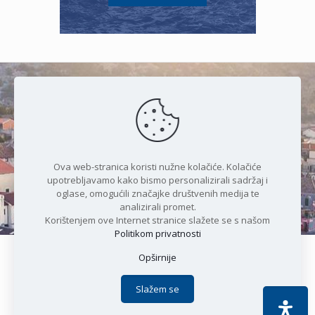
Čudesan spoj kristalnog mora i
prirode
Ova web-stranica koristi nužne kolačiće. Kolačiće
upotrebljavamo kako bismo personalizirali sadržaj i
oglase, omogućili značajke društvenih medija te
analizirali promet.
Korištenjem ove Internet stranice slažete se s našom
Politikom privatnosti
Opširnije
Copyright © 2021 Općina Karlobag | Sva prava pridržana |
Izjava o kolačićima
|
Politika privatnosti
| DEVELOPMENT by
Slažem se
Apoc IT