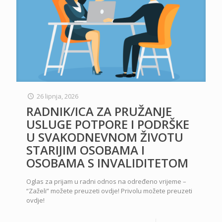
26 lipnja, 2026
RADNIK/ICA ZA PRUŽANJE
USLUGE POTPORE I PODRŠKE
U SVAKODNEVNOM ŽIVOTU
STARIJIM OSOBAMA I
OSOBAMA S INVALIDITETOM
Oglas za prijam u radni odnos na određeno vrijeme –
“Zaželi” možete preuzeti ovdje! Privolu možete preuzeti
ovdje!