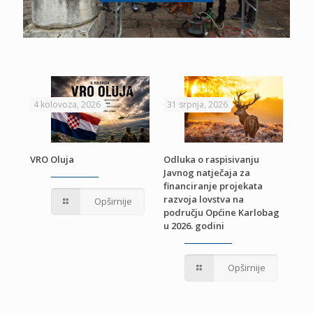
4 kolovoza, 2026
31 srpnja, 2026
22 
VRO Oluja
Odluka o raspisivanju
Javnog natječaja za
JE
Pri
financiranje projekata
pro
razvoja lovstva na
Opširnije
jed
području Općine Karlobag
TU
u 2026. godini
Opširnije