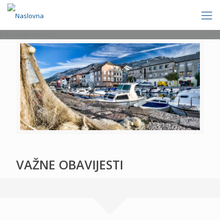
[rev_slider politics]
VAŽNE OBAVIJESTI