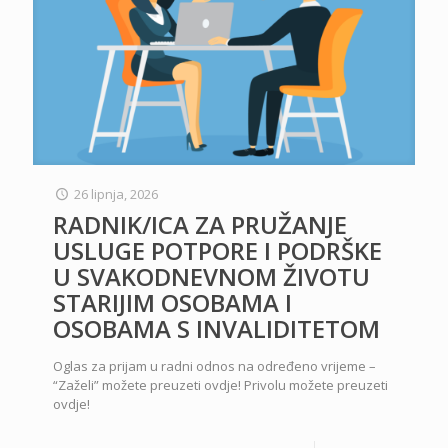
26 lipnja, 2026
RADNIK/ICA ZA PRUŽANJE
USLUGE POTPORE I PODRŠKE
U SVAKODNEVNOM ŽIVOTU
STARIJIM OSOBAMA I
OSOBAMA S INVALIDITETOM
Oglas za prijam u radni odnos na određeno vrijeme –
“Zaželi” možete preuzeti ovdje! Privolu možete preuzeti
ovdje!