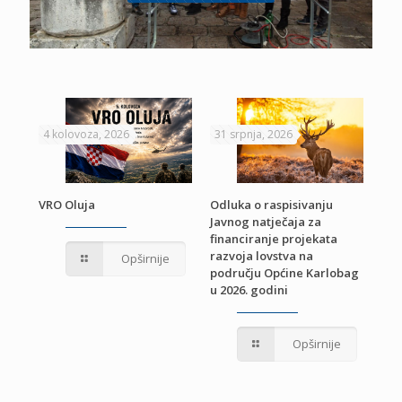
4 kolovoza, 2026
31 srpnja, 2026
22 
VRO Oluja
Odluka o raspisivanju
Javnog natječaja za
JE
Pri
financiranje projekata
pro
razvoja lovstva na
Opširnije
jed
području Općine Karlobag
TU
u 2026. godini
Opširnije