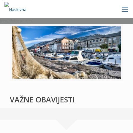
[rev_slider politics]
VAŽNE OBAVIJESTI