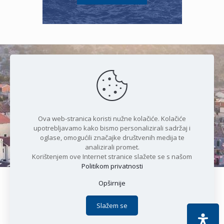
Čudesan spoj kristalnog mora i
prirode
Ova web-stranica koristi nužne kolačiće. Kolačiće
upotrebljavamo kako bismo personalizirali sadržaj i
oglase, omogućili značajke društvenih medija te
analizirali promet.
Korištenjem ove Internet stranice slažete se s našom
Politikom privatnosti
Opširnije
Copyright © 2021 Općina Karlobag | Sva prava pridržana |
Izjava o kolačićima
|
Politika privatnosti
| DEVELOPMENT by
Slažem se
Apoc IT