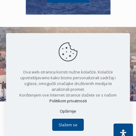
Čudesan spoj kristalnog mora i
prirode
Ova web-stranica koristi nužne kolačiće. Kolačiće
upotrebljavamo kako bismo personalizirali sadržaj i
oglase, omogućili značajke društvenih medija te
analizirali promet.
Korištenjem ove Internet stranice slažete se s našom
Politikom privatnosti
Opširnije
Copyright © 2021 Općina Karlobag | Sva prava pridržana |
Izjava o kolačićima
|
Politika privatnosti
| DEVELOPMENT by
Slažem se
Apoc IT