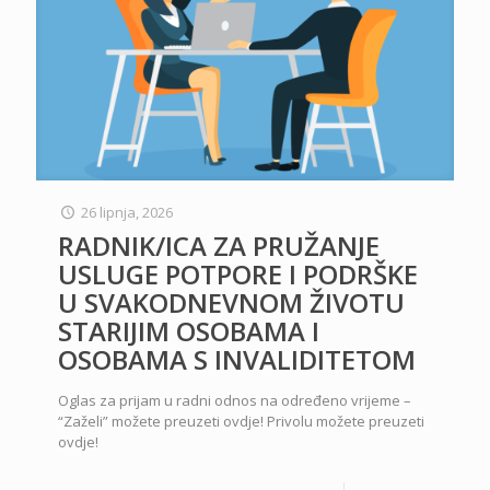
26 lipnja, 2026
RADNIK/ICA ZA PRUŽANJE
USLUGE POTPORE I PODRŠKE
U SVAKODNEVNOM ŽIVOTU
STARIJIM OSOBAMA I
OSOBAMA S INVALIDITETOM
Oglas za prijam u radni odnos na određeno vrijeme –
“Zaželi” možete preuzeti ovdje! Privolu možete preuzeti
ovdje!