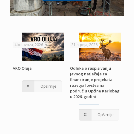
4 kolovoza, 2026
31 srpnja, 2026
22 
VRO Oluja
Odluka o raspisivanju
Javnog natječaja za
JE
Pri
financiranje projekata
pro
razvoja lovstva na
Opširnije
jed
području Općine Karlobag
TU
u 2026. godini
Opširnije