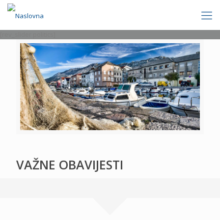
[rev_slider politics]
VAŽNE OBAVIJESTI