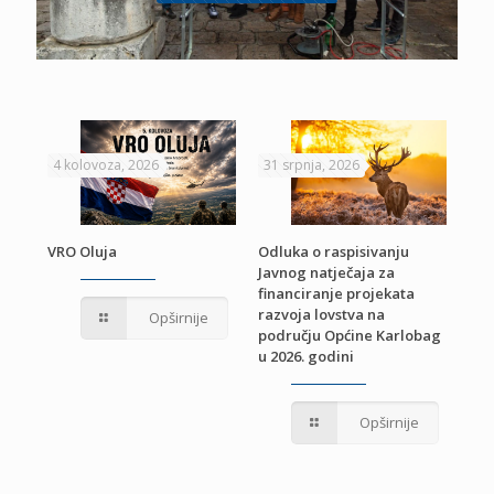
4 kolovoza, 2026
31 srpnja, 2026
22 
VRO Oluja
Odluka o raspisivanju
Javnog natječaja za
JE
Pri
financiranje projekata
pro
razvoja lovstva na
Opširnije
jed
području Općine Karlobag
TU
u 2026. godini
Opširnije