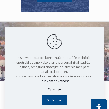
Čudesan spoj kristalnog mora i
prirode
Ova web-stranica koristi nužne kolačiće. Kolačiće
upotrebljavamo kako bismo personalizirali sadržaj i
oglase, omogućili značajke društvenih medija te
analizirali promet.
Korištenjem ove Internet stranice slažete se s našom
Politikom privatnosti
Opširnije
Copyright © 2021 Općina Karlobag | Sva prava pridržana |
Izjava o kolačićima
|
Politika privatnosti
| DEVELOPMENT by
Slažem se
Apoc IT