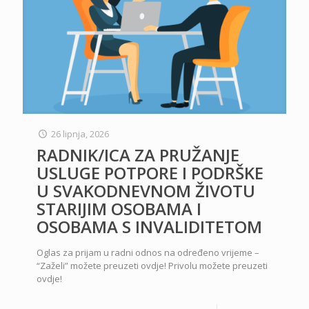
26 lipnja, 2026
RADNIK/ICA ZA PRUŽANJE
USLUGE POTPORE I PODRŠKE
U SVAKODNEVNOM ŽIVOTU
STARIJIM OSOBAMA I
OSOBAMA S INVALIDITETOM
Oglas za prijam u radni odnos na određeno vrijeme –
“Zaželi” možete preuzeti ovdje! Privolu možete preuzeti
ovdje!