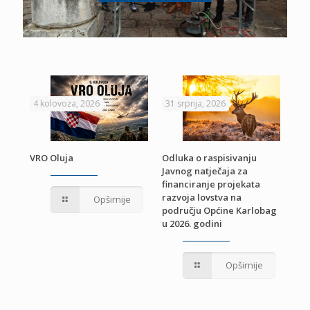
4 kolovoza, 2026
31 srpnja, 2026
22 
VRO Oluja
Odluka o raspisivanju
Javnog natječaja za
JE
Pri
financiranje projekata
pro
razvoja lovstva na
Opširnije
jed
području Općine Karlobag
TU
u 2026. godini
Opširnije