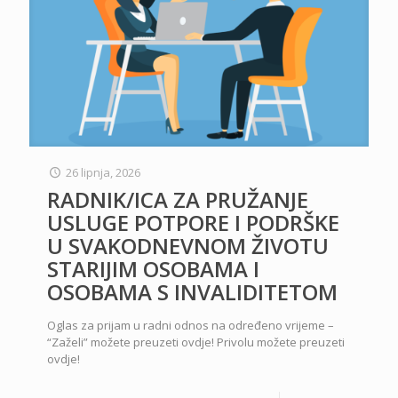
26 lipnja, 2026
RADNIK/ICA ZA PRUŽANJE
USLUGE POTPORE I PODRŠKE
U SVAKODNEVNOM ŽIVOTU
STARIJIM OSOBAMA I
OSOBAMA S INVALIDITETOM
Oglas za prijam u radni odnos na određeno vrijeme –
“Zaželi” možete preuzeti ovdje! Privolu možete preuzeti
ovdje!