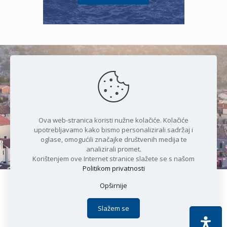
Čudesan spoj kristalnog mora i
prirode
Ova web-stranica koristi nužne kolačiće. Kolačiće
upotrebljavamo kako bismo personalizirali sadržaj i
oglase, omogućili značajke društvenih medija te
analizirali promet.
Korištenjem ove Internet stranice slažete se s našom
Politikom privatnosti
Opširnije
Copyright © 2021 Općina Karlobag | Sva prava pridržana |
Izjava o kolačićima
|
Politika privatnosti
| DEVELOPMENT by
Slažem se
Apoc IT