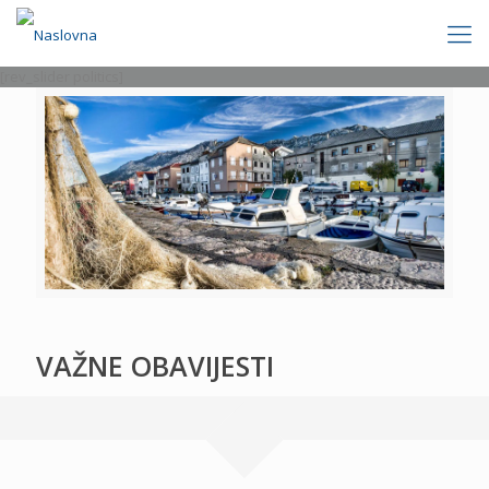
[rev_slider politics]
VAŽNE OBAVIJESTI