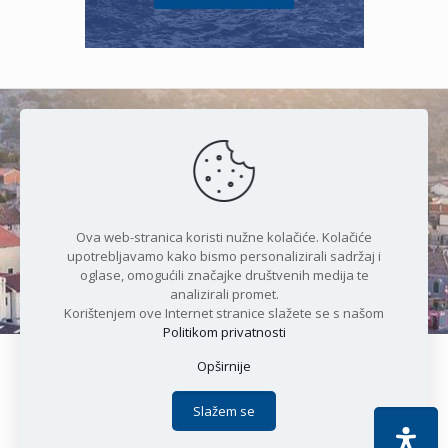
Čudesan spoj kristalnog mora i
prirode
Ova web-stranica koristi nužne kolačiće. Kolačiće
upotrebljavamo kako bismo personalizirali sadržaj i
oglase, omogućili značajke društvenih medija te
analizirali promet.
Korištenjem ove Internet stranice slažete se s našom
Politikom privatnosti
Opširnije
Copyright © 2021 Općina Karlobag | Sva prava pridržana |
Izjava o kolačićima
|
Politika privatnosti
| DEVELOPMENT by
Slažem se
Apoc IT