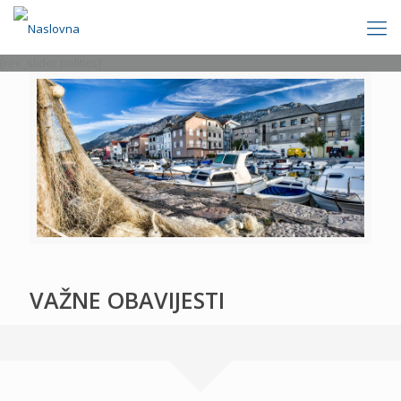
[rev_slider politics]
VAŽNE OBAVIJESTI