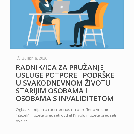
26 lipnja, 2026
RADNIK/ICA ZA PRUŽANJE
USLUGE POTPORE I PODRŠKE
U SVAKODNEVNOM ŽIVOTU
STARIJIM OSOBAMA I
OSOBAMA S INVALIDITETOM
Oglas za prijam u radni odnos na određeno vrijeme –
“Zaželi” možete preuzeti ovdje! Privolu možete preuzeti
ovdje!