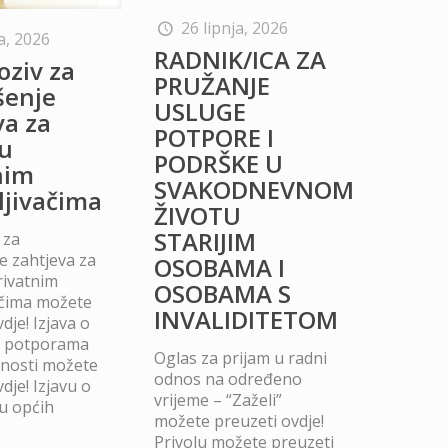
26 lipnja, 2026
a, 2026
RADNIK/ICA ZA
oziv za
PRUŽANJE
šenje
USLUGE
va za
POTPORE I
u
PODRŠKE U
nim
SVAKODNEVNOM
ljivačima
ŽIVOTU
STARIJIM
 za
 zahtjeva za
OSOBAMA I
rivatnim
OSOBAMA S
ačima možete
INVALIDITETOM
dje! Izjava o
m potporama
Oglas za prijam u radni
dnosti možete
odnos na određeno
dje! Izjavu o
vrijeme – “Zaželi”
u općih
možete preuzeti ovdje!
Privolu možete preuzeti