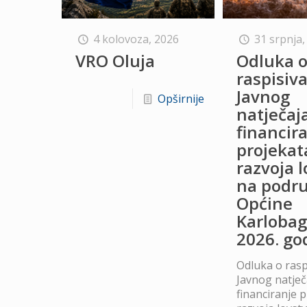
4 kolovoza, 2026
31 srpnja,
VRO Oluja
Odluka 
raspisiv
Javnog
Opširnije
natječaj
financir
projekat
razvoja 
na podru
Općine
Karlobag
2026. go
Odluka o rasp
Javnog natječ
financiranje 