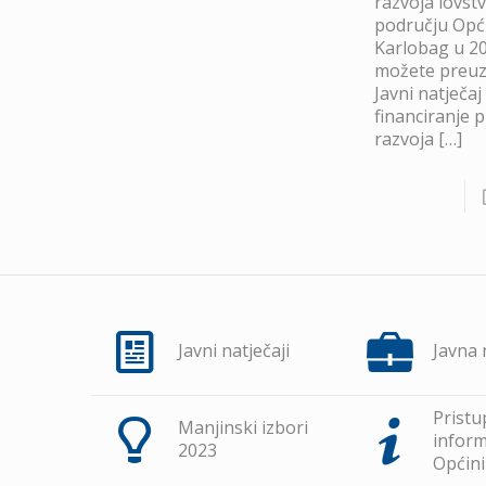
razvoja lovst
području Opć
Karlobag u 20
možete preuze
Javni natječaj
financiranje 
razvoja
[…]
Javni natječaji
Javna
Pristu
Manjinski izbori
inform
2023
Općini