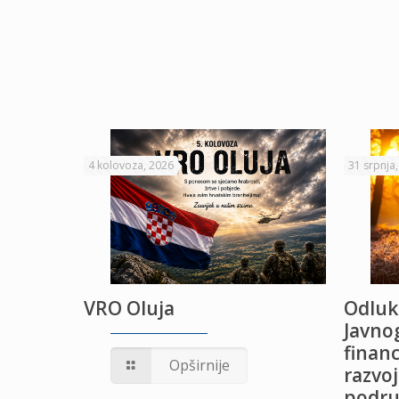
4 kolovoza, 2026
31 srpnja
VRO Oluja
Odluk
Javnog
financ
UŽANJE
Opširnije
razvoj
podru