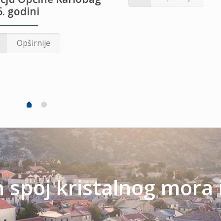
. godini
Opširnije
spoj kristalnog mora 