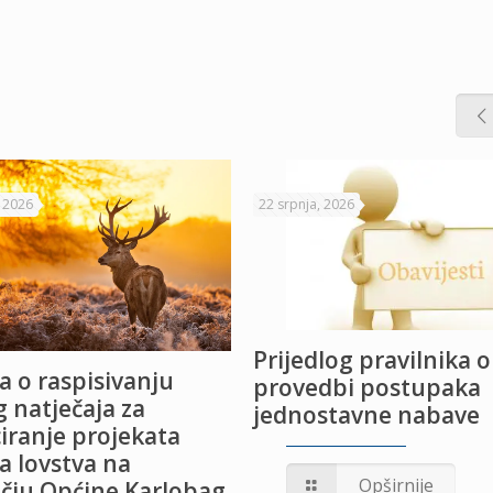
, 2026
22 srpnja, 2026
Prijedlog pravilnika o
a o raspisivanju
provedbi postupaka
 natječaja za
jednostavne nabave
iranje projekata
a lovstva na
Opširnije
čju Općine Karlobag