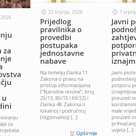
22 srpnja, 2026
7 srpnj
 2026
Prijedlog
Javni p
o
pravilnika o
podno
anju
provedbi
zahtje
postupaka
potpor
a za
jednostavne
privat
anje
nabave
iznajm
a
Na temelju članka 11.
Javni poziv
lovstva
Zakona o pravu na
podnošenje
čju
pristup informacijama
potporu p
(”Narodne novine”, broj
iznajmljiv
 u
25/13, 85/15 i 69/22) i
preuzeti ov
dini
članka 48. Zakona o
korišteni
lokalnoj i područnoj
male vrije
(regionalnoj)
[…]
preuzeti ov
isivanju
prihvaćanj
aja za
uvjeta
[…]
projekata
Opširnije