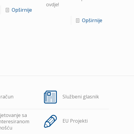
ovdje!
Opširnije
Opširnije
oračun
Službeni glasnik
jetovanje sa
EU Projekti
nteresiranom
nošću