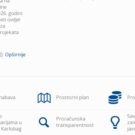
va na
ine
26. godini
ti ovdje!
 za
projekata
Opširnije
 nabava
Prostorni plan
Pr
p
Sav
Proračunska
acijama u
zai
transparentnost
 Karlobag
jav