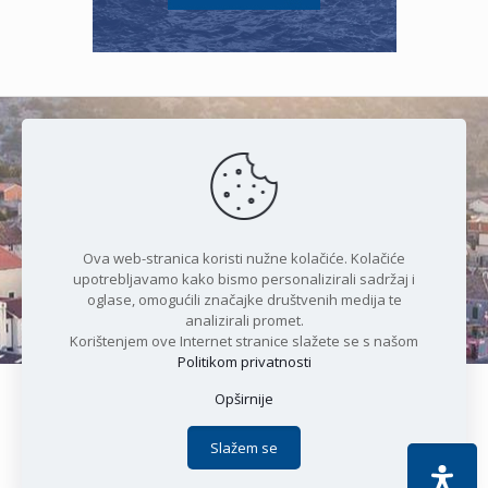
Čudesan spoj kristalnog mora i
prirode
Ova web-stranica koristi nužne kolačiće. Kolačiće
upotrebljavamo kako bismo personalizirali sadržaj i
oglase, omogućili značajke društvenih medija te
analizirali promet.
Korištenjem ove Internet stranice slažete se s našom
Politikom privatnosti
Opširnije
Copyright © 2021 Općina Karlobag | Sva prava pridržana |
Izjava o kolačićima
|
Politika privatnosti
| DEVELOPMENT by
Slažem se
Apoc IT