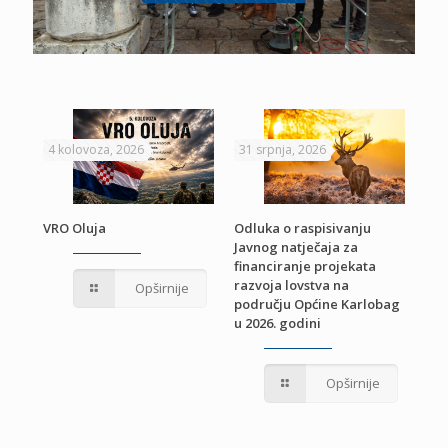
4 kolovoza, 2026
31 srpnja, 2026
22 
VRO Oluja
Odluka o raspisivanju
Javnog natječaja za
JE
Pri
financiranje projekata
pro
razvoja lovstva na
Opširnije
jed
području Općine Karlobag
TU
u 2026. godini
Opširnije