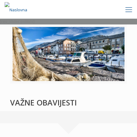
[rev_slider politics]
VAŽNE OBAVIJESTI