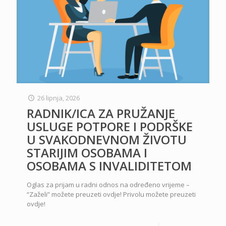
26 lipnja, 2026
RADNIK/ICA ZA PRUŽANJE
USLUGE POTPORE I PODRŠKE
U SVAKODNEVNOM ŽIVOTU
STARIJIM OSOBAMA I
OSOBAMA S INVALIDITETOM
Oglas za prijam u radni odnos na određeno vrijeme –
“Zaželi” možete preuzeti ovdje! Privolu možete preuzeti
ovdje!