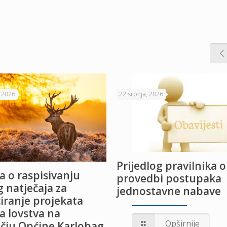
, 2026
22 srpnja, 2026
Prijedlog pravilnika o
a o raspisivanju
provedbi postupaka
 natječaja za
jednostavne nabave
iranje projekata
a lovstva na
Opširnije
čju Općine Karlobag