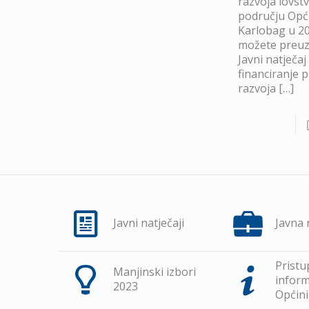
razvoja lovst
području Opć
Karlobag u 20
možete preuze
Javni natječaj
financiranje 
razvoja
[…]
Javni natječaji
Javna
Pristu
Manjinski izbori
inform
2023
Općini