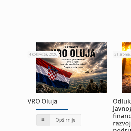
4 kolovoza, 2026
31 srpnja
VRO Oluja
Odluk
Javnog
financ
UŽANJE
Opširnije
razvoj
podru