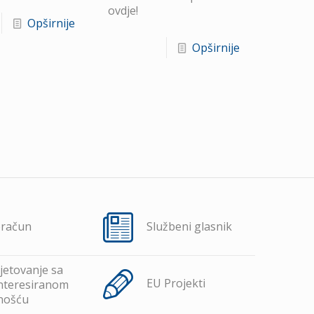
ovdje!
Opširnije
Opširnije
oračun
Službeni glasnik
jetovanje sa
EU Projekti
nteresiranom
nošću