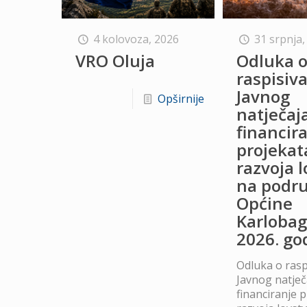
4 kolovoza, 2026
31 srpnja,
VRO Oluja
Odluka 
raspisiv
Javnog
Opširnije
natječaj
financir
projekat
razvoja 
na podru
Općine
Karlobag
2026. go
Odluka o rasp
Javnog natječ
financiranje 