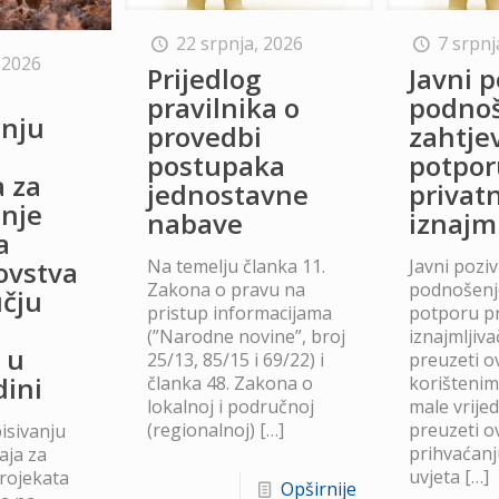
22 srpnja, 2026
7 srpnj
 2026
Prijedlog
Javni p
o
pravilnika o
podno
anju
provedbi
zahtje
postupaka
potpor
a za
jednostavne
privat
anje
nabave
iznajm
a
Na temelju članka 11.
Javni poziv
lovstva
Zakona o pravu na
podnošenje
čju
pristup informacijama
potporu p
(”Narodne novine”, broj
iznajmljiv
 u
25/13, 85/15 i 69/22) i
preuzeti ov
dini
članka 48. Zakona o
korišteni
lokalnoj i područnoj
male vrije
(regionalnoj)
[…]
preuzeti ov
isivanju
prihvaćanj
aja za
uvjeta
[…]
projekata
Opširnije