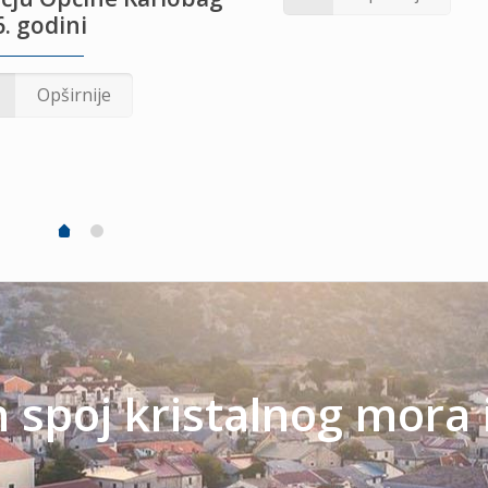
. godini
Opširnije
spoj kristalnog mora 