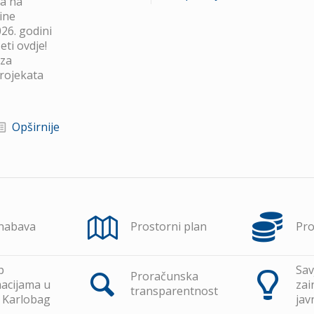
va na
ine
26. godini
ti ovdje!
 za
projekata
Opširnije
 nabava
Prostorni plan
Pr
p
Sav
Proračunska
acijama u
zai
transparentnost
 Karlobag
jav