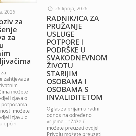
26 lipnja, 2026
a, 2026
RADNIK/ICA ZA
oziv za
PRUŽANJE
šenje
USLUGE
va za
POTPORE I
u
PODRŠKE U
nim
SVAKODNEVNOM
ljivačima
ŽIVOTU
STARIJIM
 za
 zahtjeva za
OSOBAMA I
rivatnim
OSOBAMA S
ačima možete
INVALIDITETOM
dje! Izjava o
m potporama
Oglas za prijam u radni
dnosti možete
odnos na određeno
dje! Izjavu o
vrijeme – “Zaželi”
u općih
možete preuzeti ovdje!
Privolu možete preuzeti