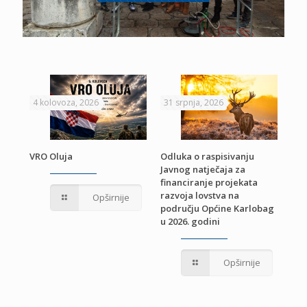
4 kolovoza, 2026
31 srpnja, 2026
22 
VRO Oluja
Odluka o raspisivanju
Javnog natječaja za
JE
Pri
financiranje projekata
pro
razvoja lovstva na
Opširnije
jed
području Općine Karlobag
TU
u 2026. godini
Opširnije