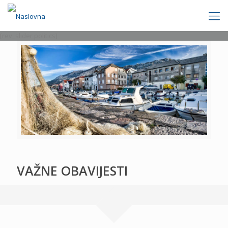
[rev_slider politics]
VAŽNE OBAVIJESTI