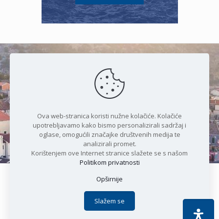
Čudesan spoj kristalnog mora i
prirode
Ova web-stranica koristi nužne kolačiće. Kolačiće
upotrebljavamo kako bismo personalizirali sadržaj i
oglase, omogućili značajke društvenih medija te
analizirali promet.
Korištenjem ove Internet stranice slažete se s našom
Politikom privatnosti
Opširnije
Copyright © 2021 Općina Karlobag | Sva prava pridržana |
Izjava o kolačićima
|
Politika privatnosti
| DEVELOPMENT by
Slažem se
Apoc IT