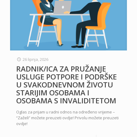
26 lipnja, 2026
RADNIK/ICA ZA PRUŽANJE
USLUGE POTPORE I PODRŠKE
U SVAKODNEVNOM ŽIVOTU
STARIJIM OSOBAMA I
OSOBAMA S INVALIDITETOM
Oglas za prijam u radni odnos na određeno vrijeme –
“Zaželi” možete preuzeti ovdje! Privolu možete preuzeti
ovdje!