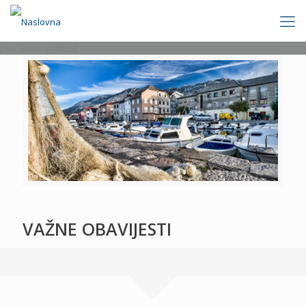
[rev_slider politics]
VAŽNE OBAVIJESTI