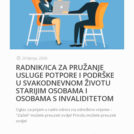
26 lipnja, 2026
RADNIK/ICA ZA PRUŽANJE
USLUGE POTPORE I PODRŠKE
U SVAKODNEVNOM ŽIVOTU
STARIJIM OSOBAMA I
OSOBAMA S INVALIDITETOM
Oglas za prijam u radni odnos na određeno vrijeme –
“Zaželi” možete preuzeti ovdje! Privolu možete preuzeti
ovdje!