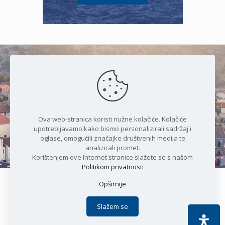
Čudesan spoj kristalnog mora i
prirode
Ova web-stranica koristi nužne kolačiće. Kolačiće
upotrebljavamo kako bismo personalizirali sadržaj i
oglase, omogućili značajke društvenih medija te
analizirali promet.
Korištenjem ove Internet stranice slažete se s našom
Politikom privatnosti
Opširnije
Copyright © 2021 Općina Karlobag | Sva prava pridržana |
Izjava o kolačićima
|
Politika privatnosti
| DEVELOPMENT by
Slažem se
Apoc IT