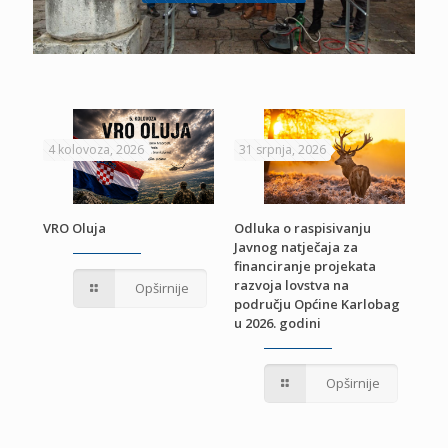
4 kolovoza, 2026
31 srpnja, 2026
22 
VRO Oluja
Odluka o raspisivanju
Javnog natječaja za
JE
Pri
financiranje projekata
pro
razvoja lovstva na
Opširnije
jed
području Općine Karlobag
TU
u 2026. godini
Opširnije