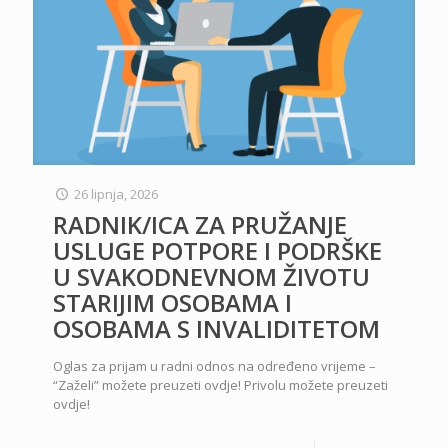
26 lipnja, 2026
RADNIK/ICA ZA PRUŽANJE
USLUGE POTPORE I PODRŠKE
U SVAKODNEVNOM ŽIVOTU
STARIJIM OSOBAMA I
OSOBAMA S INVALIDITETOM
Oglas za prijam u radni odnos na određeno vrijeme –
“Zaželi” možete preuzeti ovdje! Privolu možete preuzeti
ovdje!