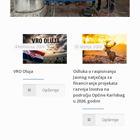
4 kolovoza, 2026
31 srpnja, 2026
22 
VRO Oluja
Odluka o raspisivanju
Javnog natječaja za
JE
Pri
financiranje projekata
pro
razvoja lovstva na
Opširnije
jed
području Općine Karlobag
TU
u 2026. godini
Opširnije