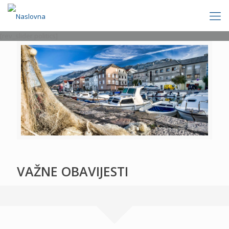
[rev_slider politics]
VAŽNE OBAVIJESTI