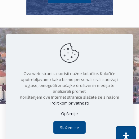
Čudesan spoj kristalnog mora i
prirode
Ova web-stranica koristi nužne kolačiće. Kolačiće
upotrebljavamo kako bismo personalizirali sadržaj i
oglase, omogućili značajke društvenih medija te
analizirali promet.
Korištenjem ove Internet stranice slažete se s našom
Politikom privatnosti
Opširnije
Copyright © 2021 Općina Karlobag | Sva prava pridržana |
Izjava o kolačićima
|
Politika privatnosti
| DEVELOPMENT by
Slažem se
Apoc IT