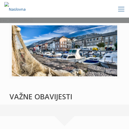
[rev_slider politics]
VAŽNE OBAVIJESTI