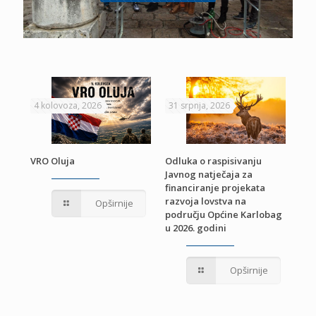
4 kolovoza, 2026
31 srpnja, 2026
22 
VRO Oluja
Odluka o raspisivanju
Javnog natječaja za
JE
Pri
financiranje projekata
pro
razvoja lovstva na
Opširnije
jed
području Općine Karlobag
TU
u 2026. godini
Opširnije