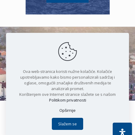
Čudesan spoj kristalnog mora i
prirode
Ova web-stranica koristi nužne kolačiće. Kolačiće
upotrebljavamo kako bismo personalizirali sadržaj i
oglase, omogućili značajke društvenih medija te
analizirali promet.
Korištenjem ove Internet stranice slažete se s našom
Politikom privatnosti
Opširnije
Copyright © 2021 Općina Karlobag | Sva prava pridržana |
Izjava o kolačićima
|
Politika privatnosti
| DEVELOPMENT by
Slažem se
Apoc IT