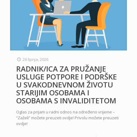
26 lipnja, 2026
RADNIK/ICA ZA PRUŽANJE
USLUGE POTPORE I PODRŠKE
U SVAKODNEVNOM ŽIVOTU
STARIJIM OSOBAMA I
OSOBAMA S INVALIDITETOM
Oglas za prijam u radni odnos na određeno vrijeme –
“Zaželi” možete preuzeti ovdje! Privolu možete preuzeti
ovdje!