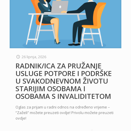
26 lipnja, 2026
RADNIK/ICA ZA PRUŽANJE
USLUGE POTPORE I PODRŠKE
U SVAKODNEVNOM ŽIVOTU
STARIJIM OSOBAMA I
OSOBAMA S INVALIDITETOM
Oglas za prijam u radni odnos na određeno vrijeme –
“Zaželi” možete preuzeti ovdje! Privolu možete preuzeti
ovdje!