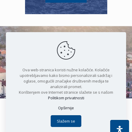
Čudesan spoj kristalnog mora i
prirode
Ova web-stranica koristi nužne kolačiće. Kolačiće
upotrebljavamo kako bismo personalizirali sadržaj i
oglase, omogućili značajke društvenih medija te
analizirali promet.
Korištenjem ove Internet stranice slažete se s našom
Politikom privatnosti
Opširnije
Copyright © 2021 Općina Karlobag | Sva prava pridržana |
Izjava o kolačićima
|
Politika privatnosti
| DEVELOPMENT by
Slažem se
Apoc IT