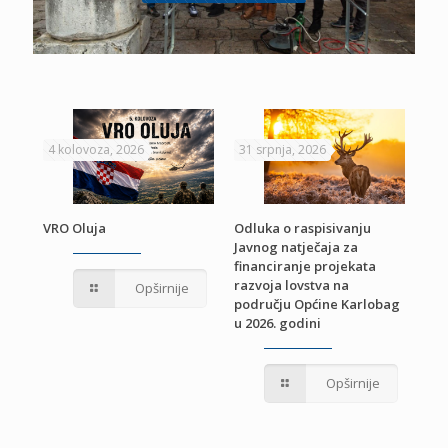
4 kolovoza, 2026
31 srpnja, 2026
22 
VRO Oluja
Odluka o raspisivanju
Javnog natječaja za
JE
Pri
financiranje projekata
pro
razvoja lovstva na
Opširnije
jed
području Općine Karlobag
TU
u 2026. godini
Opširnije