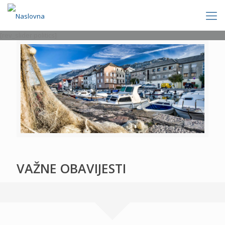
[rev_slider politics]
VAŽNE OBAVIJESTI