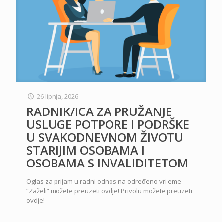
26 lipnja, 2026
RADNIK/ICA ZA PRUŽANJE
USLUGE POTPORE I PODRŠKE
U SVAKODNEVNOM ŽIVOTU
STARIJIM OSOBAMA I
OSOBAMA S INVALIDITETOM
Oglas za prijam u radni odnos na određeno vrijeme –
“Zaželi” možete preuzeti ovdje! Privolu možete preuzeti
ovdje!