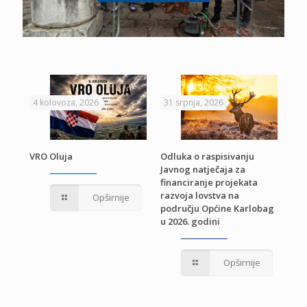
4 kolovoza, 2026
31 srpnja, 2026
22 
VRO Oluja
Odluka o raspisivanju
Javnog natječaja za
JE
Pri
financiranje projekata
pro
razvoja lovstva na
Opširnije
jed
području Općine Karlobag
TU
u 2026. godini
Opširnije