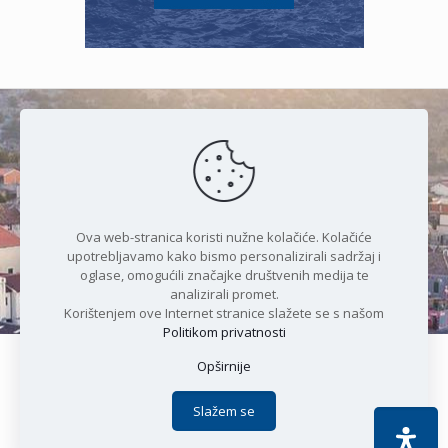
Čudesan spoj kristalnog mora i
prirode
Ova web-stranica koristi nužne kolačiće. Kolačiće
upotrebljavamo kako bismo personalizirali sadržaj i
oglase, omogućili značajke društvenih medija te
analizirali promet.
Korištenjem ove Internet stranice slažete se s našom
Politikom privatnosti
Opširnije
Copyright © 2021 Općina Karlobag | Sva prava pridržana |
Izjava o kolačićima
|
Politika privatnosti
| DEVELOPMENT by
Slažem se
Apoc IT