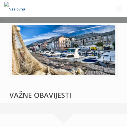
[rev_slider politics]
VAŽNE OBAVIJESTI