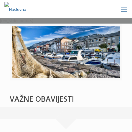
[rev_slider politics]
VAŽNE OBAVIJESTI