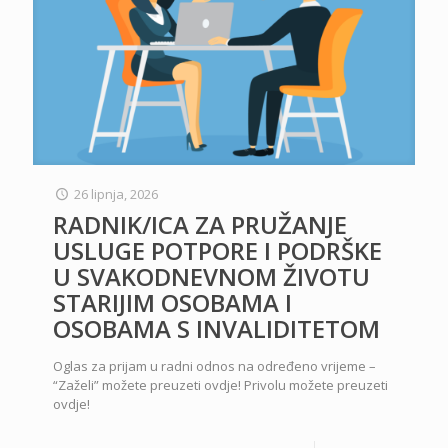
26 lipnja, 2026
RADNIK/ICA ZA PRUŽANJE
USLUGE POTPORE I PODRŠKE
U SVAKODNEVNOM ŽIVOTU
STARIJIM OSOBAMA I
OSOBAMA S INVALIDITETOM
Oglas za prijam u radni odnos na određeno vrijeme –
“Zaželi” možete preuzeti ovdje! Privolu možete preuzeti
ovdje!