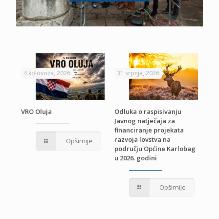
4 kolovoza, 2026
31 srpnja, 2026
22 
VRO Oluja
Odluka o raspisivanju
Javnog natječaja za
JE
Pri
financiranje projekata
pro
razvoja lovstva na
Opširnije
jed
području Općine Karlobag
TU
u 2026. godini
Opširnije