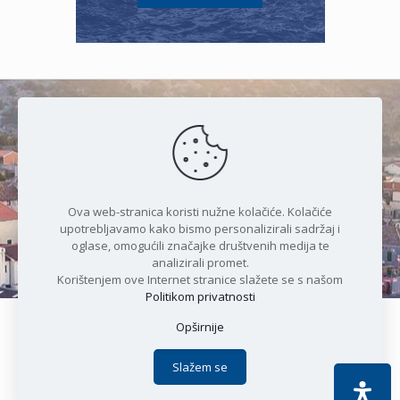
Čudesan spoj kristalnog mora i
prirode
Ova web-stranica koristi nužne kolačiće. Kolačiće
upotrebljavamo kako bismo personalizirali sadržaj i
oglase, omogućili značajke društvenih medija te
analizirali promet.
Korištenjem ove Internet stranice slažete se s našom
Politikom privatnosti
Opširnije
Copyright © 2021 Općina Karlobag | Sva prava pridržana |
Izjava o kolačićima
|
Politika privatnosti
| DEVELOPMENT by
Slažem se
Apoc IT