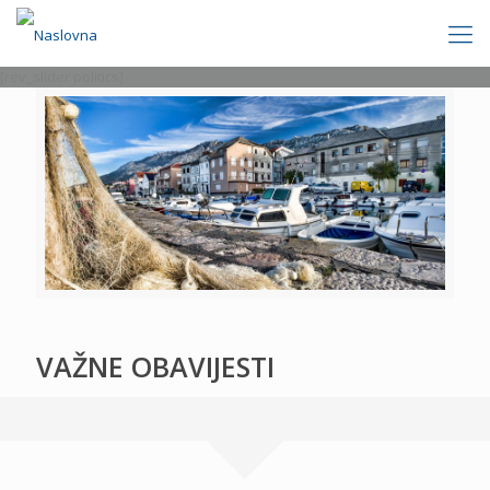
[rev_slider politics]
VAŽNE OBAVIJESTI