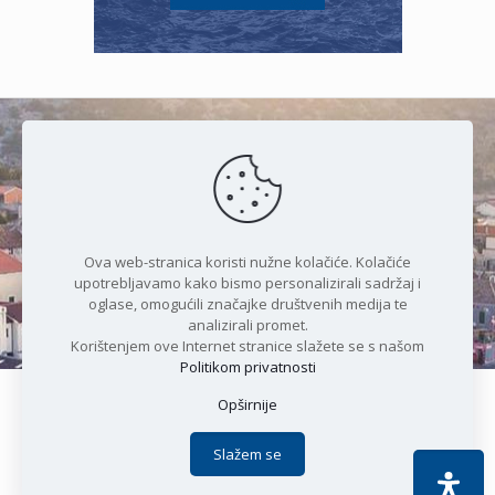
Čudesan spoj kristalnog mora i
prirode
Ova web-stranica koristi nužne kolačiće. Kolačiće
upotrebljavamo kako bismo personalizirali sadržaj i
oglase, omogućili značajke društvenih medija te
analizirali promet.
Korištenjem ove Internet stranice slažete se s našom
Politikom privatnosti
Opširnije
Copyright © 2021 Općina Karlobag | Sva prava pridržana |
Izjava o kolačićima
|
Politika privatnosti
| DEVELOPMENT by
Slažem se
Apoc IT