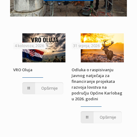
4 kolovoza, 2026
31 srpnja, 2026
22 
VRO Oluja
Odluka o raspisivanju
Javnog natječaja za
JE
Pri
financiranje projekata
pro
razvoja lovstva na
Opširnije
jed
području Općine Karlobag
TU
u 2026. godini
Opširnije