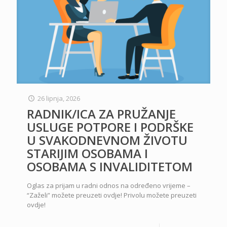
26 lipnja, 2026
RADNIK/ICA ZA PRUŽANJE
USLUGE POTPORE I PODRŠKE
U SVAKODNEVNOM ŽIVOTU
STARIJIM OSOBAMA I
OSOBAMA S INVALIDITETOM
Oglas za prijam u radni odnos na određeno vrijeme –
“Zaželi” možete preuzeti ovdje! Privolu možete preuzeti
ovdje!