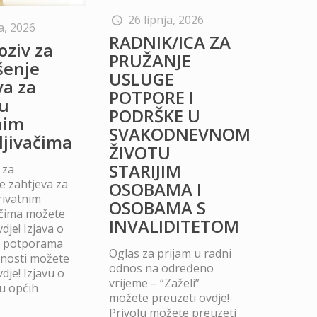
26 lipnja, 2026
a, 2026
RADNIK/ICA ZA
oziv za
PRUŽANJE
šenje
USLUGE
va za
POTPORE I
u
PODRŠKE U
nim
SVAKODNEVNOM
ljivačima
ŽIVOTU
STARIJIM
 za
 zahtjeva za
OSOBAMA I
rivatnim
OSOBAMA S
ačima možete
INVALIDITETOM
dje! Izjava o
m potporama
Oglas za prijam u radni
dnosti možete
odnos na određeno
dje! Izjavu o
vrijeme – “Zaželi”
u općih
možete preuzeti ovdje!
Privolu možete preuzeti