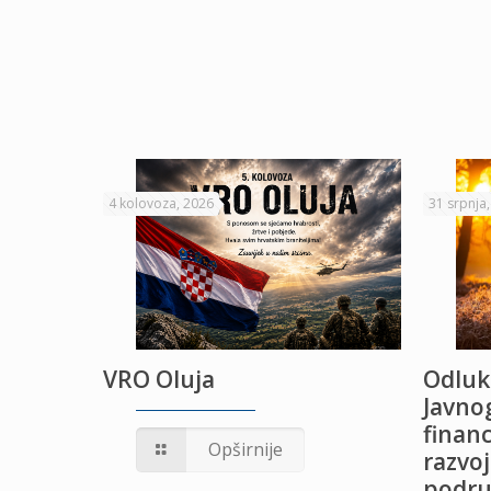
4 kolovoza, 2026
31 srpnja
VRO Oluja
Odluk
Javnog
financ
UŽANJE
Opširnije
razvoj
podru