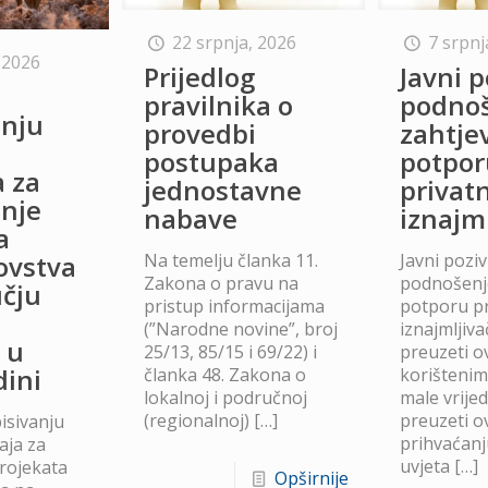
22 srpnja, 2026
7 srpnj
 2026
Prijedlog
Javni p
o
pravilnika o
podno
anju
provedbi
zahtje
postupaka
potpor
a za
jednostavne
privat
anje
nabave
iznajm
a
Na temelju članka 11.
Javni poziv
lovstva
Zakona o pravu na
podnošenje
čju
pristup informacijama
potporu p
(”Narodne novine”, broj
iznajmljiv
 u
25/13, 85/15 i 69/22) i
preuzeti ov
dini
članka 48. Zakona o
korišteni
lokalnoj i područnoj
male vrije
(regionalnoj)
[…]
preuzeti ov
isivanju
prihvaćanj
aja za
uvjeta
[…]
projekata
Opširnije