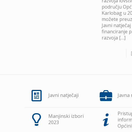
razvoja lovst
području Opć
Karlobag u 20
možete preuze
Javni natječaj
financiranje 
razvoja
[…]
Javni natječaji
Javna
Pristu
Manjinski izbori
inform
2023
Općini