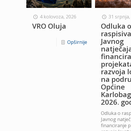
4 kolovoza, 2026
31 srpnja,
VRO Oluja
Odluka 
raspisiv
Javnog
Opširnije
natječaj
financir
projekat
razvoja 
na podru
Općine
Karlobag
2026. go
Odluka o rasp
Javnog natječ
financiranje 