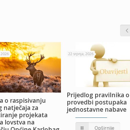
, 2026
22 srpnja, 2026
Prijedlog pravilnika o
a o raspisivanju
provedbi postupaka
 natječaja za
jednostavne nabave
iranje projekata
a lovstva na
Opširnije
čju Općine Karlobag