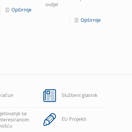
ovdje!
Opširnije
Opširnije
oračun
Službeni glasnik
jetovanje sa
EU Projekti
nteresiranom
nošću