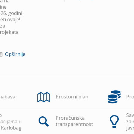
va na
ine
26. godini
ti ovdje!
 za
projekata
Opširnije
 nabava
Prostorni plan
Pr
p
Sav
Proračunska
acijama u
zai
transparentnost
 Karlobag
jav