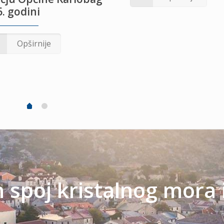
. godini
Opširnije
spoj kristalnog mora 