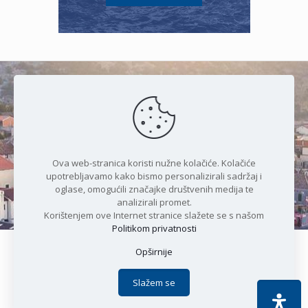
Čudesan spoj kristalnog mora i
prirode
Ova web-stranica koristi nužne kolačiće. Kolačiće
upotrebljavamo kako bismo personalizirali sadržaj i
oglase, omogućili značajke društvenih medija te
analizirali promet.
Korištenjem ove Internet stranice slažete se s našom
Politikom privatnosti
Opširnije
Copyright © 2021 Općina Karlobag | Sva prava pridržana |
Izjava o kolačićima
|
Politika privatnosti
| DEVELOPMENT by
Slažem se
Apoc IT