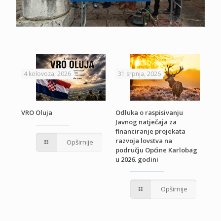
4 kolovoza, 2026
31 srpnja, 2026
22 
VRO Oluja
Odluka o raspisivanju
Javnog natječaja za
JE
Pri
financiranje projekata
pro
razvoja lovstva na
Opširnije
jed
području Općine Karlobag
TU
u 2026. godini
Opširnije