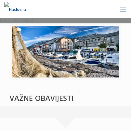
[rev_slider politics]
VAŽNE OBAVIJESTI