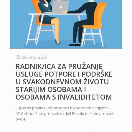
26 lipnja, 2026
RADNIK/ICA ZA PRUŽANJE
USLUGE POTPORE I PODRŠKE
U SVAKODNEVNOM ŽIVOTU
STARIJIM OSOBAMA I
OSOBAMA S INVALIDITETOM
Oglas za prijam u radni odnos na određeno vrijeme –
“Zaželi” možete preuzeti ovdje! Privolu možete preuzeti
ovdje!