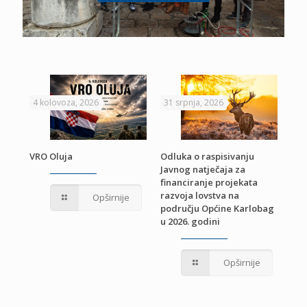
4 kolovoza, 2026
31 srpnja, 2026
22 
VRO Oluja
Odluka o raspisivanju
Javnog natječaja za
JE
Pri
financiranje projekata
pro
razvoja lovstva na
Opširnije
jed
području Općine Karlobag
TU
u 2026. godini
Opširnije