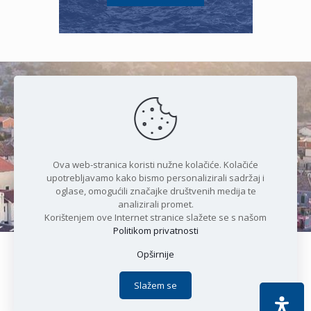
Čudesan spoj kristalnog mora i
prirode
Ova web-stranica koristi nužne kolačiće. Kolačiće
upotrebljavamo kako bismo personalizirali sadržaj i
oglase, omogućili značajke društvenih medija te
analizirali promet.
Korištenjem ove Internet stranice slažete se s našom
Politikom privatnosti
Opširnije
Copyright © 2021 Općina Karlobag | Sva prava pridržana |
Izjava o kolačićima
|
Politika privatnosti
| DEVELOPMENT by
Slažem se
Apoc IT