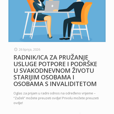
26 lipnja, 2026
RADNIK/ICA ZA PRUŽANJE
USLUGE POTPORE I PODRŠKE
U SVAKODNEVNOM ŽIVOTU
STARIJIM OSOBAMA I
OSOBAMA S INVALIDITETOM
Oglas za prijam u radni odnos na određeno vrijeme –
“Zaželi” možete preuzeti ovdje! Privolu možete preuzeti
ovdje!