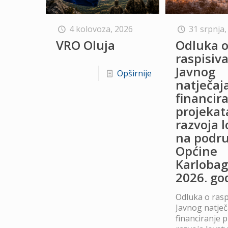
4 kolovoza, 2026
31 srpnja,
VRO Oluja
Odluka 
raspisiv
Javnog
Opširnije
natječaj
financir
projekat
razvoja 
na podru
Općine
Karlobag
2026. go
Odluka o rasp
Javnog natječ
financiranje 