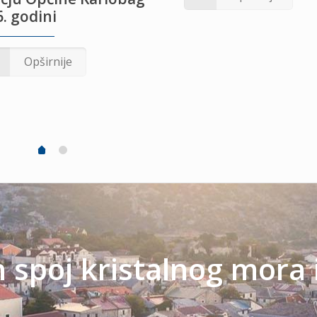
. godini
Opširnije
spoj kristalnog mora 