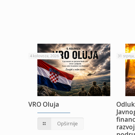
4 kolovoza, 2026
31 srpnja
VRO Oluja
Odluk
Javnog
financ
UŽANJE
Opširnije
razvoj
podru