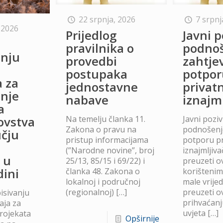
22 srpnja, 2026
7 srpnj
 2026
Prijedlog
Javni p
o
pravilnika o
podno
anju
provedbi
zahtje
postupaka
potpor
a za
jednostavne
privat
anje
nabave
iznajm
a
Na temelju članka 11.
Javni poziv
lovstva
Zakona o pravu na
podnošenje
čju
pristup informacijama
potporu p
(”Narodne novine”, broj
iznajmljiv
 u
25/13, 85/15 i 69/22) i
preuzeti ov
dini
članka 48. Zakona o
korišteni
lokalnoj i područnoj
male vrije
(regionalnoj)
[…]
preuzeti ov
isivanju
prihvaćanj
aja za
uvjeta
[…]
projekata
Opširnije