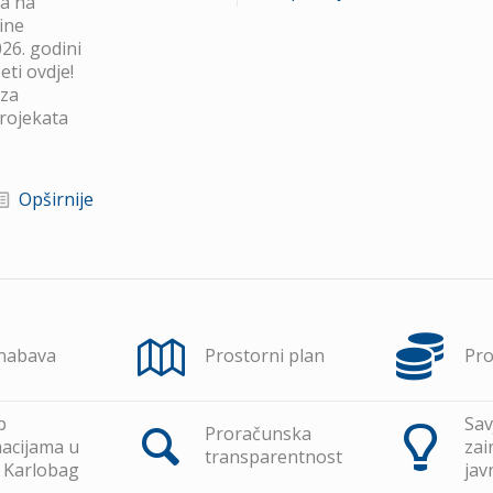
va na
ine
26. godini
ti ovdje!
 za
projekata
Opširnije
 nabava
Prostorni plan
Pr
p
Sav
Proračunska
acijama u
zai
transparentnost
 Karlobag
jav