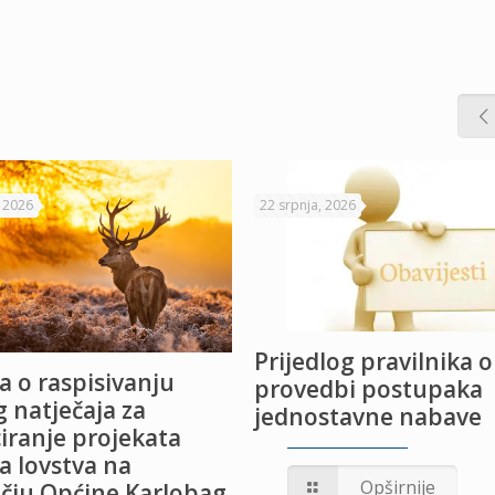
, 2026
22 srpnja, 2026
Prijedlog pravilnika o
a o raspisivanju
provedbi postupaka
 natječaja za
jednostavne nabave
iranje projekata
a lovstva na
Opširnije
čju Općine Karlobag