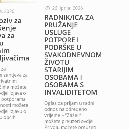
26 lipnja, 2026
a, 2026
RADNIK/ICA ZA
oziv za
PRUŽANJE
šenje
USLUGE
va za
POTPORE I
u
PODRŠKE U
nim
SVAKODNEVNOM
ljivačima
ŽIVOTU
STARIJIM
 za
 zahtjeva za
OSOBAMA I
rivatnim
OSOBAMA S
ačima možete
INVALIDITETOM
dje! Izjava o
m potporama
Oglas za prijam u radni
dnosti možete
odnos na određeno
dje! Izjavu o
vrijeme – “Zaželi”
u općih
možete preuzeti ovdje!
Privolu možete preuzeti