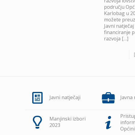
razvoja lovst
području Opć
Karlobag u 20
možete preuze
Javni natječaj
financiranje 
razvoja
[…]
Javni natječaji
Javna
Pristu
Manjinski izbori
inform
2023
Općini