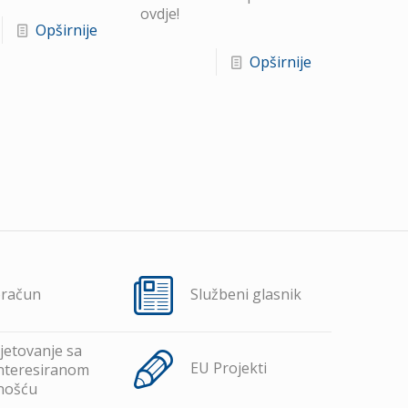
ovdje!
Opširnije
Opširnije
oračun
Službeni glasnik
jetovanje sa
EU Projekti
nteresiranom
nošću