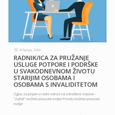
26 lipnja, 2026
RADNIK/ICA ZA PRUŽANJE
USLUGE POTPORE I PODRŠKE
U SVAKODNEVNOM ŽIVOTU
STARIJIM OSOBAMA I
OSOBAMA S INVALIDITETOM
Oglas za prijam u radni odnos na određeno vrijeme –
“Zaželi” možete preuzeti ovdje! Privolu možete preuzeti
ovdje!