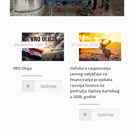
4 kolovoza, 2026
31 srpnja, 2026
22 
VRO Oluja
Odluka o raspisivanju
Javnog natječaja za
JE
Pri
financiranje projekata
pro
razvoja lovstva na
Opširnije
jed
području Općine Karlobag
TU
u 2026. godini
Opširnije