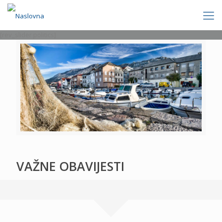
[rev_slider politics]
VAŽNE OBAVIJESTI