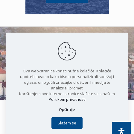
Čudesan spoj kristalnog mora i
prirode
Ova web-stranica koristi nužne kolačiće. Kolačiće
upotrebljavamo kako bismo personalizirali sadržaj i
oglase, omogućili značajke društvenih medija te
analizirali promet.
Korištenjem ove Internet stranice slažete se s našom
Politikom privatnosti
Opširnije
Copyright © 2021 Općina Karlobag | Sva prava pridržana |
Izjava o kolačićima
|
Politika privatnosti
| DEVELOPMENT by
Slažem se
Apoc IT