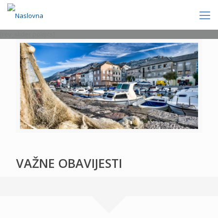
[rev_slider politics]
VAŽNE OBAVIJESTI