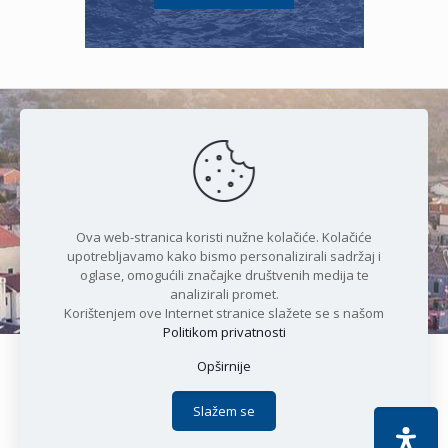
Čudesan spoj kristalnog mora i
prirode
Ova web-stranica koristi nužne kolačiće. Kolačiće
upotrebljavamo kako bismo personalizirali sadržaj i
oglase, omogućili značajke društvenih medija te
analizirali promet.
Korištenjem ove Internet stranice slažete se s našom
Politikom privatnosti
Opširnije
Copyright © 2021 Općina Karlobag | Sva prava pridržana |
Izjava o kolačićima
|
Politika privatnosti
| DEVELOPMENT by
Slažem se
Apoc IT