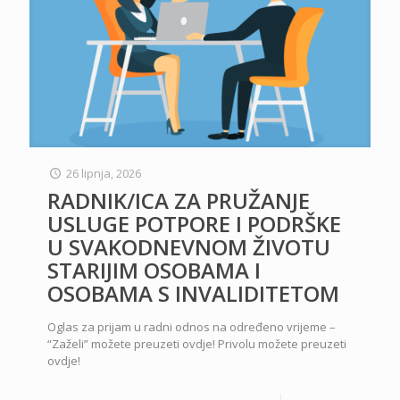
26 lipnja, 2026
RADNIK/ICA ZA PRUŽANJE
USLUGE POTPORE I PODRŠKE
U SVAKODNEVNOM ŽIVOTU
STARIJIM OSOBAMA I
OSOBAMA S INVALIDITETOM
Oglas za prijam u radni odnos na određeno vrijeme –
“Zaželi” možete preuzeti ovdje! Privolu možete preuzeti
ovdje!