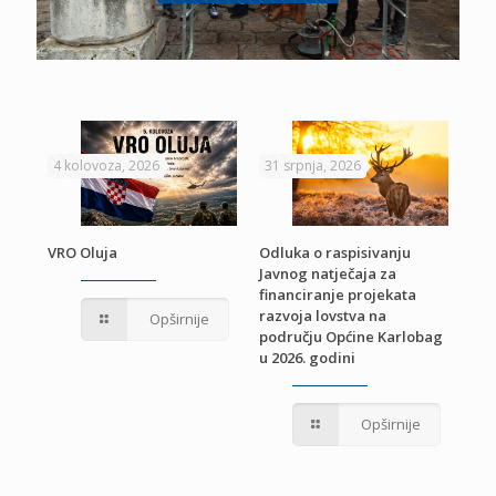
4 kolovoza, 2026
31 srpnja, 2026
22 
VRO Oluja
Odluka o raspisivanju
Javnog natječaja za
JE
Pri
financiranje projekata
pro
razvoja lovstva na
Opširnije
jed
području Općine Karlobag
TU
u 2026. godini
Opširnije