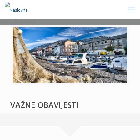
[rev_slider politics]
VAŽNE OBAVIJESTI