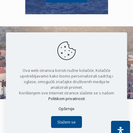
Čudesan spoj kristalnog mora i
prirode
Ova web-stranica koristi nužne kolačiće. Kolačiće
upotrebljavamo kako bismo personalizirali sadržaj i
oglase, omogućili značajke društvenih medija te
analizirali promet.
Korištenjem ove Internet stranice slažete se s našom
Politikom privatnosti
Opširnije
Copyright © 2021 Općina Karlobag | Sva prava pridržana |
Izjava o kolačićima
|
Politika privatnosti
| DEVELOPMENT by
Slažem se
Apoc IT