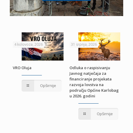
4 kolovoza, 2026
31 srpnja, 2026
22 
VRO Oluja
Odluka o raspisivanju
Javnog natječaja za
JE
Pri
financiranje projekata
pro
razvoja lovstva na
Opširnije
jed
području Općine Karlobag
TU
u 2026. godini
Opširnije