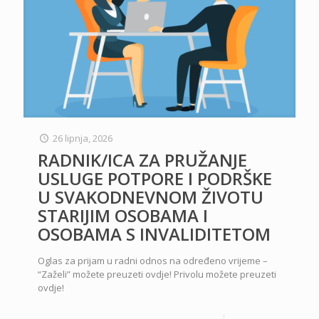
26 lipnja, 2026
RADNIK/ICA ZA PRUŽANJE
USLUGE POTPORE I PODRŠKE
U SVAKODNEVNOM ŽIVOTU
STARIJIM OSOBAMA I
OSOBAMA S INVALIDITETOM
Oglas za prijam u radni odnos na određeno vrijeme –
“Zaželi” možete preuzeti ovdje! Privolu možete preuzeti
ovdje!