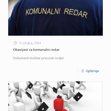
12 ožujka, 2024
Obavijest za komunalni redar
Dokument možete preuzeti ovdje!
Opširnije