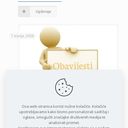
Opširnije
7 srpnja, 2026
Javni poziv za podnošenje zahtjeva za potporu privatnim
iznajmljivačima
Ova web-stranica koristi nužne kolačiće. Kolačiće
upotrebljavamo kako bismo personalizirali sadržaj i
oglase, omogućili značajke društvenih medija te
Opširnije
analizirali promet.