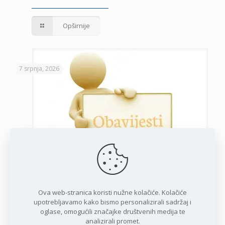
Opširnije
7 srpnja, 2026
Javni poziv za podnošenje zahtjeva za potporu privatnim
iznajmljivačima
Ova web-stranica koristi nužne kolačiće. Kolačiće
upotrebljavamo kako bismo personalizirali sadržaj i
oglase, omogućili značajke društvenih medija te
Opširnije
analizirali promet.