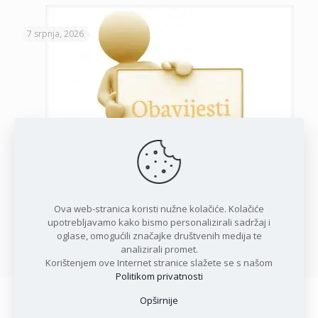
7 srpnja, 2026
Javni poziv za podnošenje zahtjeva za potporu privatnim
iznajmljivačima
Ova web-stranica koristi nužne kolačiće. Kolačiće
upotrebljavamo kako bismo personalizirali sadržaj i
oglase, omogućili značajke društvenih medija te
Opširnije
analizirali promet.
Korištenjem ove Internet stranice slažete se s našom
Politikom privatnosti
Opširnije
Copyright © 2021 Općina Karlobag | Sva prava pridržana |