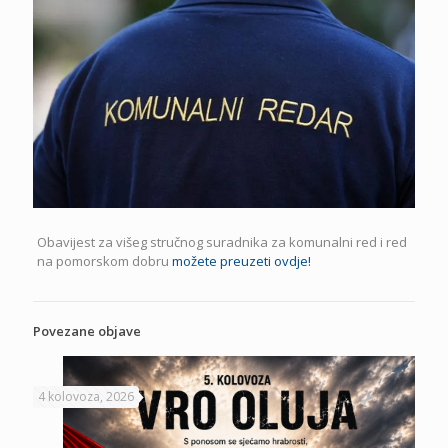
Obavijest za višeg stručnog suradnika za komunalni red i red
na pomorskom dobru
možete preuzeti ovdje!
Povezane objave
4 kolovoza, 2026