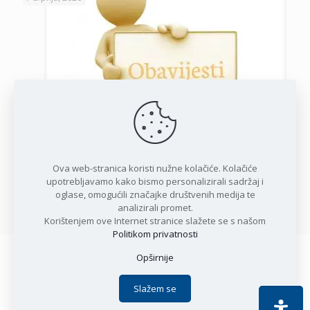
Javni poziv za podnošenje zahtjeva za potporu privatnim
iznajmljivačima
Ova web-stranica koristi nužne kolačiće. Kolačiće
upotrebljavamo kako bismo personalizirali sadržaj i
oglase, omogućili značajke društvenih medija te
Opširnije
analizirali promet.
Korištenjem ove Internet stranice slažete se s našom
Politikom privatnosti
Opširnije
Copyright © 2021 Općina Karlobag | Sva prava pridržana |
Izjava o kolačićima
|
Politika privatnosti
| DEVELOPMENT by
Slažem se
Apoc IT