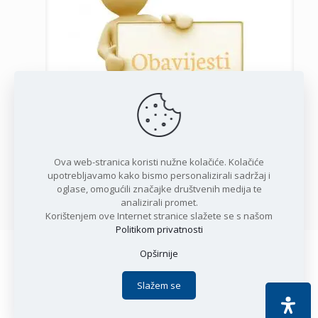
Javni poziv za podnošenje zahtjeva za potporu privatnim
iznajmljivačima
Ova web-stranica koristi nužne kolačiće. Kolačiće
upotrebljavamo kako bismo personalizirali sadržaj i
oglase, omogućili značajke društvenih medija te
Opširnije
analizirali promet.
Korištenjem ove Internet stranice slažete se s našom
Politikom privatnosti
Opširnije
Copyright © 2021 Općina Karlobag | Sva prava pridržana |
Izjava o kolačićima
|
Politika privatnosti
| DEVELOPMENT by
Slažem se
Apoc IT