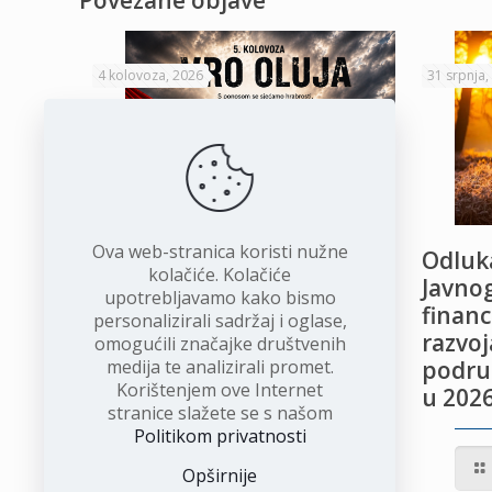
Povezane objave
4 kolovoza, 2026
31 srpnja,
Ova web-stranica koristi nužne
VRO Oluja
Odluka
kolačiće. Kolačiće
Javnog
upotrebljavamo kako bismo
financ
personalizirali sadržaj i oglase,
Opširnije
razvoj
omogućili značajke društvenih
medija te analizirali promet.
podru
Korištenjem ove Internet
u 2026
stranice slažete se s našom
Politikom privatnosti
Opširnije