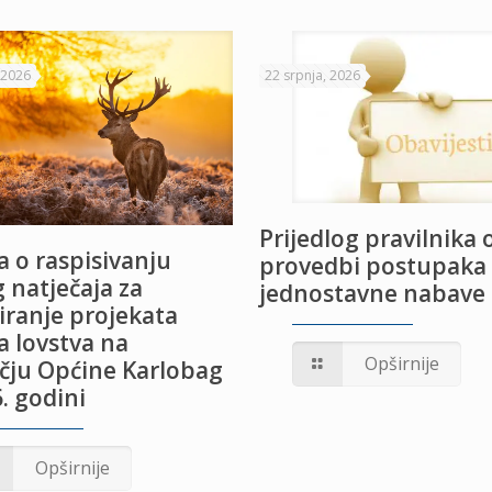
 2026
22 srpnja, 2026
Prijedlog pravilnika 
 o raspisivanju
provedbi postupaka
 natječaja za
jednostavne nabave
iranje projekata
a lovstva na
Opširnije
čju Općine Karlobag
. godini
Opširnije