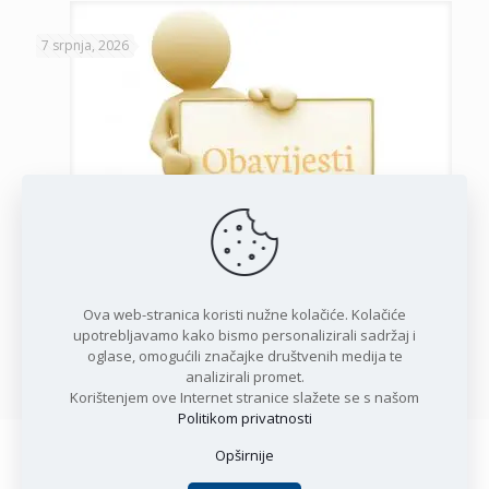
7 srpnja, 2026
Javni poziv za podnošenje zahtjeva za potporu privatnim
iznajmljivačima
Ova web-stranica koristi nužne kolačiće. Kolačiće
upotrebljavamo kako bismo personalizirali sadržaj i
oglase, omogućili značajke društvenih medija te
Opširnije
analizirali promet.
Korištenjem ove Internet stranice slažete se s našom
Politikom privatnosti
Opširnije
Copyright © 2021 Općina Karlobag | Sva prava pridržana |
Izjava o kolačićima
|
Politika privatnosti
| DEVELOPMENT by