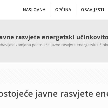
NASLOVNA
OPĆINA
OBAVIJESTI
javne rasvjete energetski učinkovi
bavijest zamjena postojeće javne rasvjete energetski učin
ostojeće javne rasvjete en