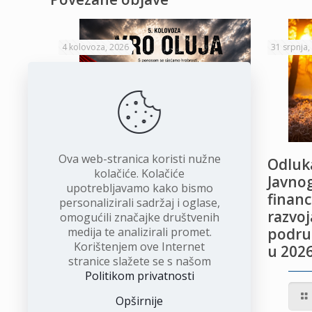
4 kolovoza, 2026
31 srpnja,
Ova web-stranica koristi nužne
VRO Oluja
Odluka
kolačiće. Kolačiće
Javnog
upotrebljavamo kako bismo
financ
personalizirali sadržaj i oglase,
Opširnije
razvoj
omogućili značajke društvenih
medija te analizirali promet.
podru
Korištenjem ove Internet
u 2026
stranice slažete se s našom
Politikom privatnosti
Opširnije