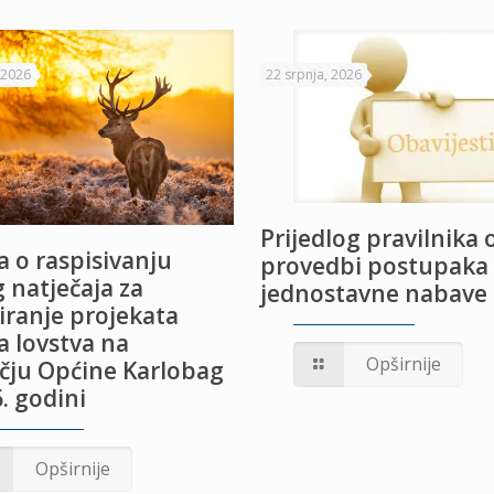
 2026
22 srpnja, 2026
Prijedlog pravilnika 
 o raspisivanju
provedbi postupaka
 natječaja za
jednostavne nabave
iranje projekata
a lovstva na
Opširnije
čju Općine Karlobag
. godini
Opširnije