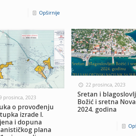
Opširnije
22 prosinca, 2023
Sretan i blagoslovl
9 prosinca, 2023
Božić i sretna Nova
uka o provođenju
2024. godina
tupka izrade I.
jena i dopuna
Opš
anističkog plana