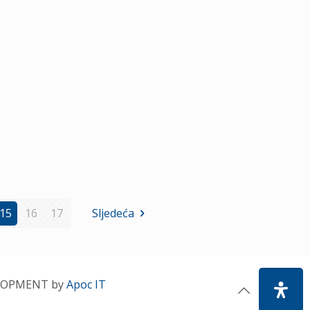
15
16
17
Sljedeća
LOPMENT by
Apoc IT