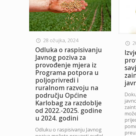
28 ožujka, 2024
2
Odluka o raspisivanju
Izvj
Javnog poziva za
pro
provođenje mjera iz
sav
Programa potpora u
zai
poljoprivredi i
jav
ruralnom razvoju na
području Općine
Doku
javn
Karlobag za razdoblje
zain
od 2022.-2025. godine
može
u 2024. godini
prij
pomo
Odluku o raspisivanju Javnog
preuz
poziva možete preuzeti ovdje!