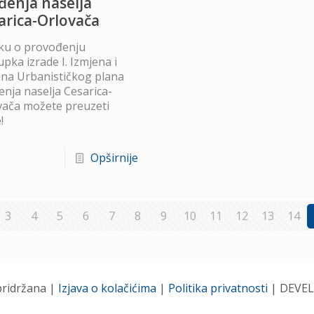
đenja naselja
arica-Orlovača
ku o provođenju
pka izrade I. Izmjena i
na Urbanističkog plana
nja naselja Cesarica-
vača možete preuzeti
!
Opširnije
3
4
5
6
7
8
9
10
11
12
13
14
pridržana |
Izjava o kolačićima
|
Politika privatnosti
| DEVE