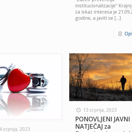
institucionalizacije” Krajnj
za iskaz interesa je 21.09.
godine, a javiti se
[…]
Opš
13 srpnja, 2023
PONOVLJENI JAVNI
NATJEČAJ za
4 srpnja, 2023