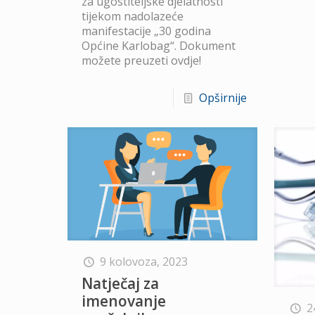
za ugostiteljske djelatnosti
tijekom nadolazeće
manifestacije „30 godina
Općine Karlobag“. Dokument
možete preuzeti ovdje!
Opširnije
9 kolovoza, 2023
Natječaj za
imenovanje
2