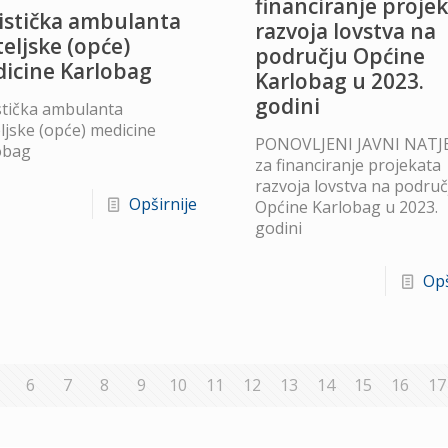
financiranje proje
istička ambulanta
razvoja lovstva na
teljske (opće)
području Općine
icine Karlobag
Karlobag u 2023.
godini
stička ambulanta
ljske (opće) medicine
PONOVLJENI JAVNI NATJ
obag
za financiranje projekata
razvoja lovstva na područ
Opširnije
Općine Karlobag u 2023.
godini
Opš
6
7
8
9
10
11
12
13
14
15
16
17