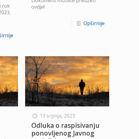
Dokument možete preuzeti
i rok
ovdje!
2023.
Opširnije
irnije
13 srpnja, 2023
Odluka o raspisivanju
ponovljenog Javnog