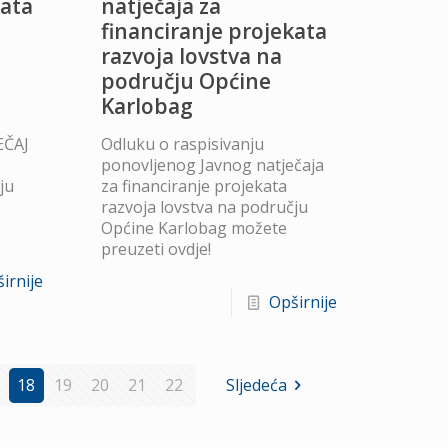
kata
natječaja za
financiranje projekata
razvoja lovstva na
području Općine
Karlobag
EČAJ
Odluku o raspisivanju
ponovljenog Javnog natječaja
ju
za financiranje projekata
razvoja lovstva na području
Općine Karlobag možete
preuzeti ovdje!
irnije
Opširnije
18
19
20
21
22
Sljedeća