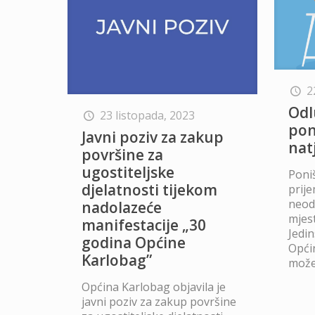
2
Odl
23 listopada, 2023
pon
Javni poziv za zakup
nat
površine za
ugostiteljske
Poniš
djelatnosti tijekom
prij
neod
nadolazeće
mjes
manifestacije „30
Jedi
godina Općine
Opći
Karlobag”
može
Općina Karlobag objavila je
javni poziv za zakup površine