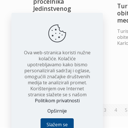
pročelnika
Tur
Jedinstvenog
obi
upravnog odjela
med
Općine Karlobag
Turi
Natječaj za imenovanje
obite
pročelnika Jedinstvenog
Karl
upravnog odjela Općine
Karlobag na neodređeno
Ova web-stranica koristi nužne
vrijeme uz probni rad od 3 (tri)
kolačiće. Kolačiće
mjeseca. Dokument možete
upotrebljavamo kako bismo
preuzeti ovdje!
personalizirali sadržaj i oglase,
omogućili značajke društvenih
medija te analizirali promet.
Opširnije
Korištenjem ove Internet
stranice slažete se s našom
Politikom privatnosti
Prethodna
1
2
3
4
5
Opširnije
Slažem se