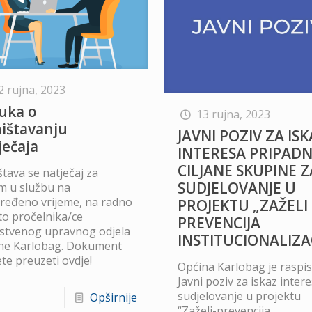
2 rujna, 2023
uka o
13 rujna, 2023
ištavanju
JAVNI POZIV ZA IS
ječaja
INTERESA PRIPADN
CILJANE SKUPINE Z
tava se natječaj za
SUDJELOVANJE U
em u službu na
ređeno vrijeme, na radno
PROJEKTU „ZAŽELI 
to pročelnika/ce
PREVENCIJA
nstvenog upravnog odjela
INSTITUCIONALIZAC
ne Karlobag. Dokument
te preuzeti ovdje!
Općina Karlobag je raspis
Javni poziv za iskaz inter
sudjelovanje u projektu
Opširnije
“Zaželi-prevencija