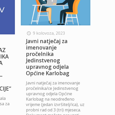
9 kolovoza, 2023
Javni natječaj za
imenovanje
KAZ
pročelnika
IKA
Jedinstvenog
A
upravnog odjela
Općine Karlobag
–
Javni natječaj za imenovanje
IJE“
pročelnika/ce Jedinstvenog
upravnog odjela Općine
ala
Karlobag na neodređeno
esa za
vrijeme (jedan izvršitelj/ica), uz
probni rad od 3 (tri) mjeseca.