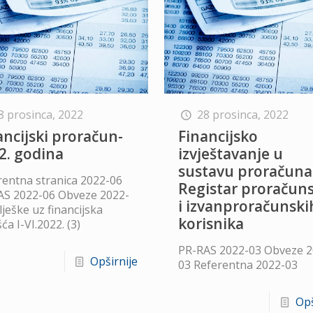
8 prosinca, 2022
28 prosinca, 2022
ancijski proračun-
Financijsko
2. godina
izvještavanje u
sustavu proračuna 
rentna stranica 2022-06
Registar proračun
AS 2022-06 Obveze 2022-
i izvanproračunski
lješke uz financijska
korisnika
šća I-VI.2022. (3)
PR-RAS 2022-03 Obveze 2
Opširnije
03 Referentna 2022-03
Opš