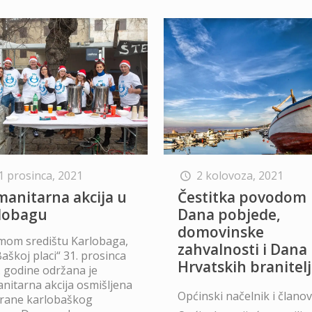
1 prosinca, 2021
2 kolovoza, 2021
anitarna akcija u
Čestitka povodom
lobagu
Dana pobjede,
domovinske
mom središtu Karlobaga,
zahvalnosti i Dana
aškoj placi“ 31. prosinca
Hrvatskih branitel
. godine održana je
nitarna akcija osmišljena
Općinski načelnik i članov
trane karlobaškog