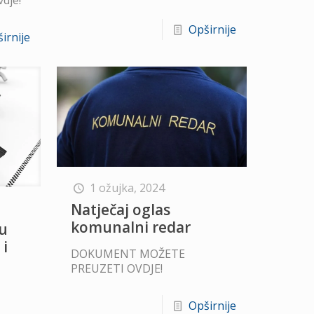
Opširnije
irnije
1 ožujka, 2024
Natječaj oglas
komunalni redar
tu
 i
DOKUMENT MOŽETE
PREUZETI OVDJE!
Opširnije