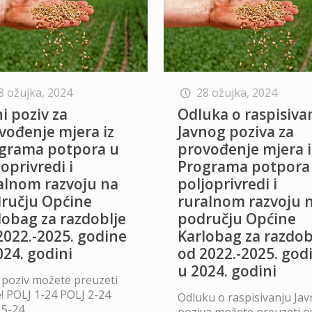
8 ožujka, 2024
28 ožujka, 2024
ni poziv za
Odluka o raspisiva
vođenje mjera iz
Javnog poziva za
grama potpora u
provođenje mjera i
oprivredi i
Programa potpora
alnom razvoju na
poljoprivredi i
ručju Općine
ruralnom razvoju 
lobag za razdoblje
području Općine
2022.-2025. godine
Karlobag za razdob
024. godini
od 2022.-2025. god
u 2024. godini
 poziv možete preuzeti
! POLJ 1-24 POLJ 2-24
Odluku o raspisivanju Ja
 5-24
poziva možete preuzeti ov