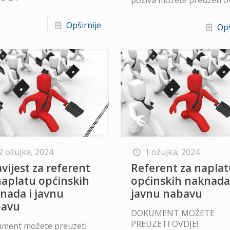
Opširnije
Opš
2 ožujka, 2024
1 ožujka, 2024
vijest za referent
Referent za napla
naplatu općinskih
općinskih naknada
nada i javnu
javnu nabavu
bavu
DOKUMENT MOŽETE
PREUZETI OVDJE!
ment možete preuzeti