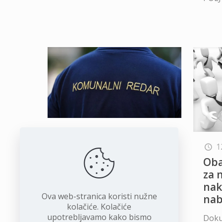
12 ožujka, 2024
1
Obavijest za
komunalni redar
Oba
za 
Dokument možete preuzeti
nak
ovdje!
Ova web-stranica koristi nužne
na
kolačiće. Kolačiće
Opširnije
upotrebljavamo kako bismo
Doku