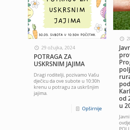
2
Jav
29 ožujka, 2024
pro
POTRAGA ZA
Pro
USKRSNIM JAJIMA
polj
Dragi roditelji, pozivamo Vašu
rur
dječicu da ove subote u 10:30h
pod
krenu u potragu za uskršnjim
Kar
jajima.
od 
u 2
Opširnije
Javni
ovdje
POLJ