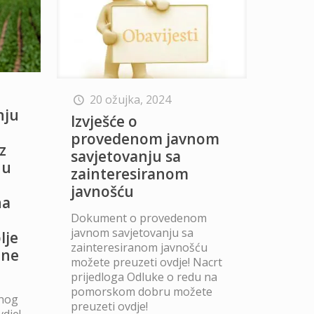
20 ožujka, 2024
nju
Izvješće o
provedenom javnom
z
savjetovanju sa
 u
zainteresiranom
javnošću
na
Dokument o provedenom
javnom savjetovanju sa
lje
zainteresiranom javnošću
ine
možete preuzeti ovdje! Nacrt
prijedloga Odluke o redu na
pomorskom dobru možete
vnog
preuzeti ovdje!
dje!