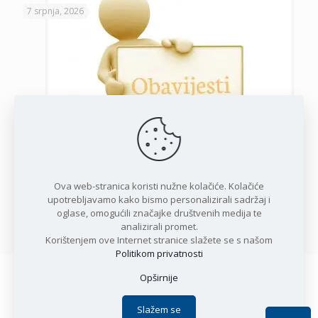
7 srpnja, 2026
Javni poziv za podnošenje zahtjeva za potporu privatnim
iznajmljivačima
Ova web-stranica koristi nužne kolačiće. Kolačiće
upotrebljavamo kako bismo personalizirali sadržaj i
oglase, omogućili značajke društvenih medija te
Opširnije
analizirali promet.
Korištenjem ove Internet stranice slažete se s našom
Politikom privatnosti
Opširnije
Copyright © 2021 Općina Karlobag | Sva prava pridržana |
Izjava o kolačićima
|
Politika privatnosti
| DEVELOPMENT by
Slažem se
Apoc IT